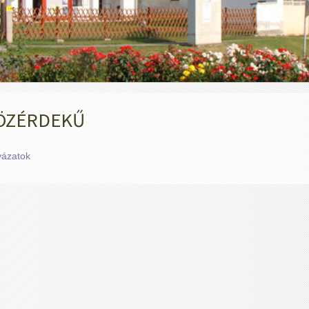
ÖZÉRDEKŰ
yázatok