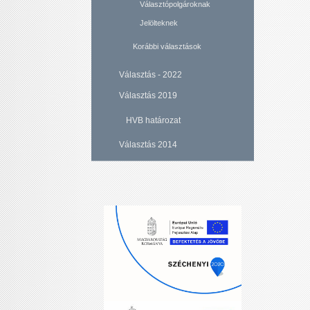
Választópolgároknak
Jelölteknek
Korábbi választások
Választás - 2022
Választás 2019
HVB határozat
Választás 2014