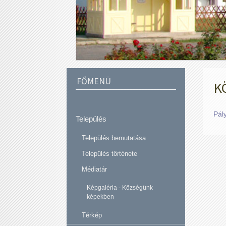
FŐMENÜ
K
Pál
Település
Település bemutatása
Település története
Médiatár
Képgaléria - Községünk
képekben
Térkép