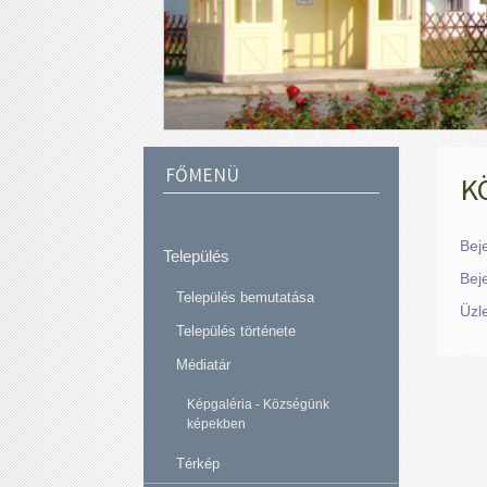
FŐMENÜ
K
Bej
Település
Beje
Település bemutatása
Üzl
Település története
Médiatár
Képgaléria - Községünk
képekben
Térkép