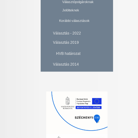
Választópolgároknak
Jelölteknek
Korábbi választások
Választás - 2022
Választás 2019
HVB határozat
Választás 2014