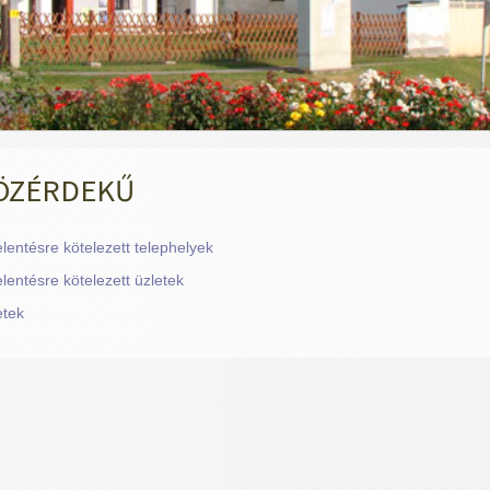
ÖZÉRDEKŰ
elentésre kötelezett telephelyek
lentésre kötelezett üzletek
etek