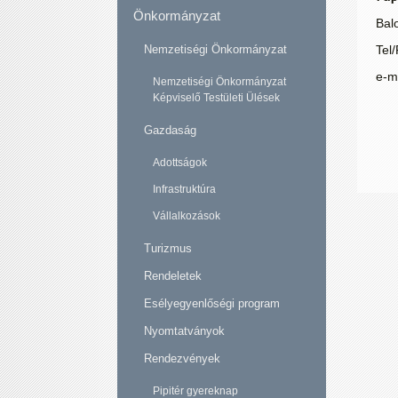
Önkormányzat
Bal
Nemzetiségi Önkormányzat
Tel
e-m
Nemzetiségi Önkormányzat
Képviselő Testületi Ülések
Gazdaság
Adottságok
Infrastruktúra
Vállalkozások
Turizmus
Rendeletek
Esélyegyenlőségi program
Nyomtatványok
Rendezvények
Pipitér gyereknap