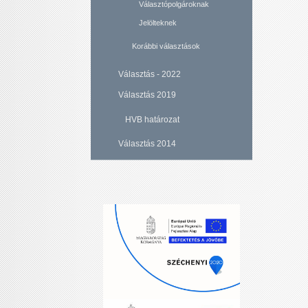
Választópolgároknak
Jelölteknek
Korábbi választások
Választás - 2022
Választás 2019
HVB határozat
Választás 2014