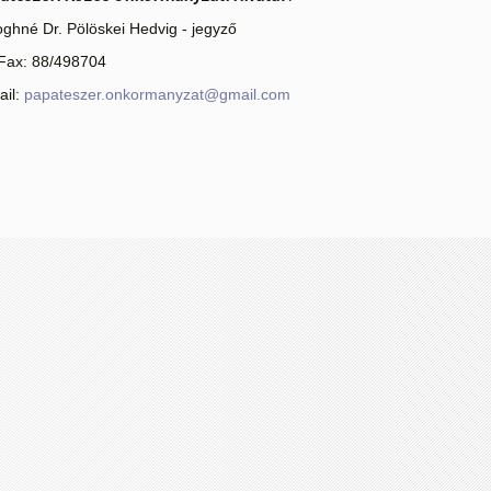
oghné Dr. Pölöskei Hedvig - jegyző
/Fax: 88/498704
ail:
papateszer.onkormanyzat@gmail.com