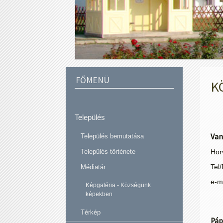
FŐMENÜ
K
Település
Van
Település bemutatása
Település története
Hor
Médiatár
Tel
e-m
Képgaléria - Községünk
képekben
Térkép
Páp