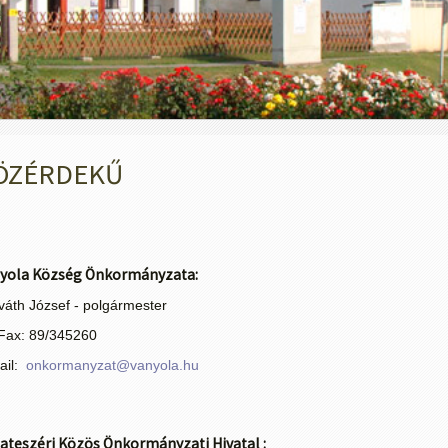
ÖZÉRDEKŰ
yola Község Önkormányzata:
váth József - polgármester
/Fax: 89/345260
ail:
onkormanyzat@vanyola.hu
ateszéri Közös Önkormányzati Hivatal :